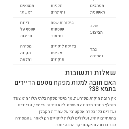
מסמכים
תכניות
ממצאים
ראשונית
והיתרים
ראשוני
ביקורות שטח
דיווח
שלב
שוטפות
שוטף על
הביצוע
ותיעוד
חריגות
בדיקת ליקויים
מסירה
גמר
ואכיפת
תקינה
ומסירה
תיקונים
ומלאה
שאלות ותשובות
האם חובה למנות מפקח מטעם הדיירים
בתמא 38?
אין חובה חוקית מפורשת, אך מינוי מפקח בלתי תלוי הוא צעד
מומלץ ביותר מבחינה מעשית. ללא פיקוח עצמאי, הדיירים
נעדרים כלי בקרה אפקטיבי על עמידת הקבלן
בהתחייבויותיו, ועלולים לגלות ליקויים רק לאחר שהמסירה
כבר בוצעה ותיקונם יקר הרבה יותר.