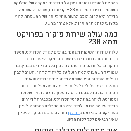
בהתאם למפרט שסוכם, ומגן על הדיירים במקרה של מחלוקת
משפטית. בפרויקטי תמא 38 – קרית אונו, שבהם ההשקעה
בדירה היא לרוב הנכס המשמעותי ביותר של המשפחה, ליווי
מקצועי כזה אינו מותרות, אלא צורך ממשי.
כמה עולה שירות פיקוח בפרויקט
תמא 38?
עלות שירותי הפיקוח משתנה בהתאם לגודל הפרויקט, מספר
הדירות, מורכבות הביצוע ומשך הפרויקט הצפוי. ברוב
המקרים, עלות הפיקוח מתחלקת בין כלל הדיירים בבניין, מה
שמוריד משמעותית את הנטל על כל יחידת דיור. חשוב להבין
שעלות הפיקוח היא השקעה מגנה: ליקויי בנייה שאינם
מתגלים בזמן עלולים לעלות פי כמה וכמה מעלות שירות
הפיקוח כולו. נ.לנגהם הנדסה מספקת הצעת מחיר שקופה
ומפורטת לאחר בחינת פרטי הפרויקט, ומסבירה לדיירים
בדיוק על מה הם משלמים ומה הם מקבלים בתמורה. לעיון
בפרויקטים שביצענו ב
רמת גן
ניתן להתרשם מהיקף הניסיון
שאנו מביאים לכל לקוח חדש.
איך מתחילים תהליך פיקוח