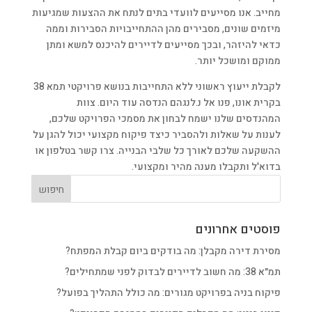
מחייב. אנו מסייעים לוועדי בתים לנתח את ההצעות שמגיעות
מיזמים שונים, מסבירים מהן ההתחייבויות הסבירות וממה
כדאי להיזהר, ובכך מסייעים לדיירים להיכנס למשא ומתן
ממוקם ומושכל יותר.
לקבלת ייעוץ ראשוני ללא התחייבות בנושא פרויקטי תמא 38
בקרית אונו, פנו אל נ.לנגהם הנדסה עוד היום. צוות
המהנדסים שלנו ישמח לבחון את מסמכי הפרויקט שלכם,
לענות על שאלות ולהסביר כיצד פיקוח מקצועי יכול להגן על
ההשקעה שלכם לאורך כל שלבי הבנייה. צרו קשר בטלפון או
בדוא'ל ותקבלו מענה מהיר ומקצועי.
פוסטים אחרונים
מסירת דירה מקבלן: מה בודקים ביום קבלת המפתח?
תמ״א 38: מה חשוב לדיירים לבדוק לפני שמתחילים?
פיקוח בניה בפרויקט מגורים: מה כולל התהליך בפועל?