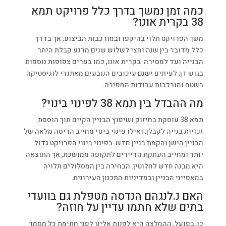
כמה זמן נמשך בדרך כלל פרויקט תמא
38 בקרית אונו?
משך הפרויקט תלוי בהיקפו ובמורכבות הביצוע, אך בדרך
כלל מדובר בין שנה וחצי לשלוש שנים מרגע קבלת היתר
הבנייה ועד למסירה. בקרית אונו, כמו בערים צפופות נוספות
בגוש דן, לעיתים ישנם עיכובים הנובעים מאתגרי לוגיסטיקה
בשטח ומורכבות עבודות החפירה.
מה ההבדל בין תמא 38 לפינוי בינוי?
תמא 38 עוסקת בחיזוק ושיפוץ הבניין הקיים תוך הוספת
זכויות בנייה לקבלן, ואילו פינוי בינוי מחייב הריסה מלאה של
הבניין הישן והקמת בניין חדש. בפינוי בינוי הפרויקט גדול
יותר ומחייב העתקת הדיירים לתקופה ממושכת, אך התוצאה
היא מבנה חדש לחלוטין. הבחירה בין המסלולים תלויה
במאפייני הבניין ובמדיניות התכנון העירונית.
האם נ.לנגהם הנדסה מטפלת גם בוועדי
בתים שלא חתמו עדיין על חוזה?
כן. בפועל, ההמלצה היא לפנות אלינו לפני חתימת כל מסמך