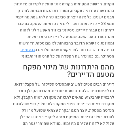
הקיים. הרשות המקומית בקרית אונו פועלת לקידום מדיניות
התחדשות עירונית עקבית, ומעודדת הגשת תכניות לחיזוק
מבנים ישנים. כל אלה יוצרים סביבה נוחה להגשמת פרויקטי
תמא 38 – קרית אונו, ומגדילים את כדאיות העסקה גם עבור
יזמים וגם עבור דיירים. ניסיוננו באזור מאפשר לנו לזהות
מהר מאוד האם הצעה שמגיעה לדיירים היא ריאלית
ומאוזנת, או שמא מדובר בהבטחות לא מבוססות הדורשות
בחינה מחדש. בדומה לפרויקטים שאנו מלווים ב
גבעתיים
הסמוכה, גם כאן נדרשת הקפדה על כל פרט חוזי ותכנוני.
מהם היתרונות של מינוי מפקח
מטעם הדיירים?
דיירים רבים נוטים לחשוב שמהנדס הפיקוח של הקבלן דואג
גם לאינטרסים שלהם. זו טעות יסודית. מהנדס הקבלן נועד
להבטיח שהביצוע מתאים לתכניות מנקודת ראות הקבלן, ולא
מנקודת ראות הדיירים. מינוי מפקח בלתי תלוי, כפי שנ.לנגהם
הנדסה מספקת, יוצר מנגנון בקרה עצמאי שפועל אך ורק
לטובת בעלי הדירות. המפקח מזהה ליקויי בנייה שהקבלן
עלול לא לדווח עליהם מיוזמתו, מוודא שחומרי גמר הם