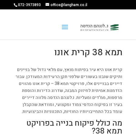
072-3973893
office@langham.co.il
תמא 38 קרית אונו
קרית אונו היא עיר בפיתוח מואץ, עם מלאי גדול של בניינים
ותיקים שנבנו בעשורים שלפני תקן הרעידות המעודכן. עבור
דיירים בבניינים אלו, פרויקטי תמא 38 – קרית אונו מהווים
הזדמנות אמיתית לחיזוק המבנה, שדרוג הדירות והוספת
מרפסות, ממ'דים ומעליות. נ.לנגהם הנדסה מלווה דיירים
בעיר זו בפיקוח הנדסי צמוד ומקצועי, ומוודאת שהקבלן
עומד בכל התחייבויותיו החוזיות, התכנוניות והביצועיות.
מה כולל פיקוח בנייה בפרויקט
תמא 38?