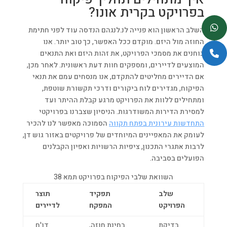
בפרויקט בקרית אונו?
השלב הראשון הוא פנייה לנ.לנגהם הנדסה עוד לפני חתימת
החוזה מול היזם. מוקדם ככל האפשר, כך טוב יותר. אנו
בוחנים את מסמכי הפרויקט, את זהות היזם ואת התנאים
המוצעים לדיירים, ומספקים חוות דעת ראשונית. לאחר מכן,
אם הדיירים מחליטים להתקדם, אנו מנסחים עמם את תנאי
הפיקוח, מגדירים לוח ביקורים ודרכי תקשורת שוטפת,
ומתחילים ללוות את הפרויקט מרגע קבלת ההיתר ועד
למסירת הדירות המשודרגות. הניסיון שצברנו בפרויקטי
התחדשות עירונית בפתח תקווה
הסמוכה מאפשר לנו להכיר
לעומק את המאפיינים המיוחדים של פרויקטים באזור גוש דן,
לרבות אתגרי התכנון, ציפיות הרשויות ואפיון הקבלנים
הפועלים בסביבה.
השוואת שלבי הפיקוח בפרויקט תמא 38
שלב
תפקיד
תוצר
הפרויקט
המפקח
לדיירים
בדיקת
בחינת חוזה,
דו'ח