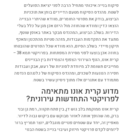
פיקוח בנייה איכותי מתחיל הרבה לפני יציאת הפועלים
לשטח. מהנדס הפיקוח מטעם הדיירים בוחן את תוכניות
הביצוע, בודק את מפרטי החומרים, מוודא שהיתרי הבנייה
הוצאו כדין ומוודא שהחוזה מול היזם אכן מגן על כלל בעלי
הדירות. בשלב הביצוע, המהנדס מבקר באתר באופן שוטף,
מתעד את התקדמות העבודות, מזהה סטיות מהתכנון ומאכף
תיקון מיידי. בשלב הסיום, הוא מוודא שכל הפרטים שהובטחו
בחוזה אכן בוצעו לפני מסירת המפתחות. בפרויקטי תמא 38 –
קרית אונו, הנוף העירוני הצפוף והצמידות בין הבניינים
מחייבים תשומת לב מיוחדת לסוגיות של רעש, אבק ועבודות
חפירה הנוגעות לשכנים, ומהנדס הפיקוח של נ.לנגהם הנדסה
מתמודד עם אתגרים אלו מתוך ניסיון עשיר בשטח.
מדוע קרית אונו מתאימה
לפרויקטי התחדשות עירונית?
קרית אונו ממוקמת בלב גוש דן, בין פתח תקווה, רמת גן ובני
ברק, מה שהופך אותה לאזור מבוקש עם ביקוש גבוה לדיור.
מאפיין זה, יחד עם שטחים פנויים מוגבלים, יוצר תמריץ ברור
ליזמים לקדם פרויקטי חיזוק ועיבוי בנייה בשטח הבנוי