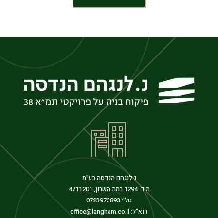
נ.לנגהם הנדסה בע"מ
ת.ד. 1294 רמת השרון, 4711201
טל':
0723973893
דוא"ל: office@langham.co.il