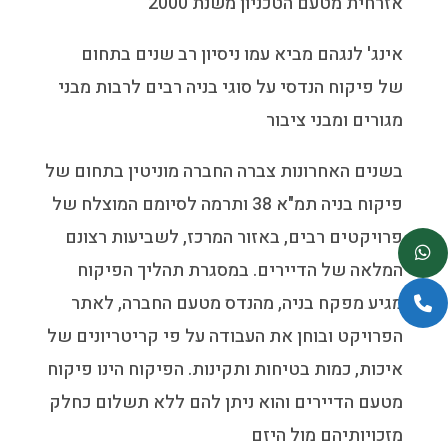
אזרחית מטעם הטכניון משנת
2000
​אינג' לנגהם מביא עמו ניסיון רב שנים בתחום
של פיקוח הנדסי על סוגי בניה רבים לרבות מבני
מגורים ומבני ציבור
בשנים האחרונות צברה החברה מוניטין בתחום של
פיקוח בניה תמ"א 38 ותרמה לסיומם המוצלח של
פרויקטים רבים, באזור המרכז, לשביעות רצונם
המלאה של הדיירים. במסגרת תהליך הפיקוח
מגיע מפקח בניה, מהנדס מטעם החברה, לאתר
הפרויקט ובוחן את העבודה על פי קריטריונים של
איכות, כמות בטיחות ותקינות. הפיקוח הינו פיקוח
מטעם הדיירים והוא ניתן להם ללא תשלום כחלק
מזכויותיהם מול היזם