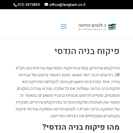
072-3973893
office@langham.co.il
פיקוח בניה הנדסי
פרויקטים עירוניים, ובפרט פרויקטי התחדשות עירונית כמו תמ"א
38, דורשים הרבה יותר מאשר תכנון ראשוני וביצוע של עבודות
בנייה. אחד המרכיבים החשובים ביותר להצלחת הפרויקט הוא
פיקוח בניה הנדסי, שמלווה את כל שלביו, מוודא עמידה בתקנים
והסכמים, ומסייע להימנע מבעיות ובזבוזי משאבים. במאמר זה
נסקור את חשיבות הפיקוח ההנדסי בפרויקטים עירוניים, תפקידו
של המפקח, וכיצד חברת נ. לנגהם הנדסה מספקת שירותי פיקוח
מקצועיים שמבטיחים את הצלחת הפרויקט.
מהו פיקוח בניה הנדסי?