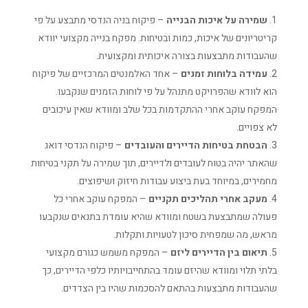
שמירה על איכות הבנייה
– פיקוח בניה הנדסי מתבצע על פי
קריטריונים של איכות, כמות ובטיחות. מפקח בנייה מקצועי יוודא
שהעבודות מתבצעות בצורה איכותית ומקצועית.
עמידה בלוחות זמנים
– אחד האלמנטים המרכזיים של פיקוח
הוא לוודא שהפרויקט מתנהל על פי לוחות הזמנים שנקבעו.
המפקח עוקב אחרי ההתקדמות בכל שלב ומוודא שאין עיכובים
לא צפויים.
הבטחת בטיחות הדיירים והעובדים
– פיקוח הנדסי דואג
שהאתר יהיה בטוח לעובדים ולדיירים, תוך שמירה על תקני בטיחות
מחמירים, במיוחד בעת ביצוע עבודות חיזוק ושיפוצים.
מעקב אחרי תהליכים תקניים
– המפקח עוקב אחרי כל
פעולה שמתבצעת בשטח ומוודא שהיא עומדת בתנאים שנקבעו
מראש, מה שמפחית סיכון לטעויות ותקלות.
תיאום בין הדיירים ליזם
– המפקח משמש כגורם מקצועי
בלתי תלוי ומוודא שהיזם עומד בהתחייבויותיו כלפי הדיירים, כך
שהעבודות מתבצעות בהתאם להסכמות שהיו בין הצדדים.