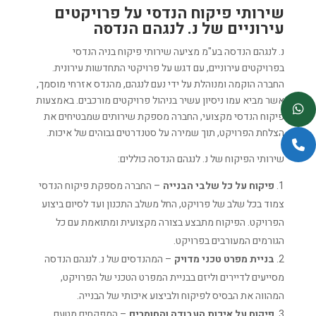
שירותי פיקוח הנדסי על פרויקטים
עירוניים של נ. לנגהם הנדסה
נ. לנגהם הנדסה בע"מ מציעה שירותי פיקוח בניה הנדסי
בפרויקטים עירוניים, עם דגש על פרויקטי התחדשות עירונית.
החברה הוקמה ומנוהלת על ידי נעם לנגהם, מהנדס אזרחי מוסמך,
אשר מביא עמו ניסיון עשיר בניהול פרויקטים מורכבים. באמצעות
פיקוח הנדסי מקצועי, החברה מספקת שירותים שמבטיחים את
הצלחת הפרויקט, תוך שמירה על סטנדרטים גבוהים של איכות.
שירותי הפיקוח של נ. לנגהם הנדסה כוללים:
פיקוח על כל שלבי הבנייה
– החברה מספקת פיקוח הנדסי
צמוד בכל שלב של פרויקט, החל משלב התכנון ועד לסיום ביצוע
הפרויקט. הפיקוח מתבצע בצורה מקצועית ומתואמת עם כל
הגורמים המעורבים בפרויקט.
בניית מפרט טכני מדויק
– המהנדסים של נ. לנגהם הנדסה
מסייעים לדיירים וליזם בבניית המפרט הטכני של הפרויקט,
המהווה את הבסיס לפיקוח ולביצוע איכותי של הבנייה.
פיקוח על איכות העבודה והחומרים
– המפקחים מטעם