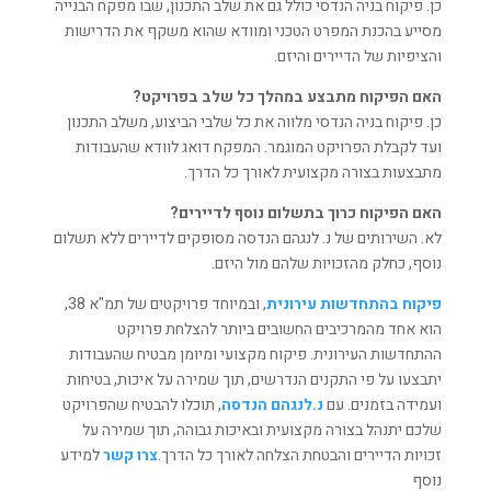
כן. פיקוח בניה הנדסי כולל גם את שלב התכנון, שבו מפקח הבנייה
מסייע בהכנת המפרט הטכני ומוודא שהוא משקף את הדרישות
והציפיות של הדיירים והיזם.
האם הפיקוח מתבצע במהלך כל שלב בפרויקט?
כן. פיקוח בניה הנדסי מלווה את כל שלבי הביצוע, משלב התכנון
ועד לקבלת הפרויקט המוגמר. המפקח דואג לוודא שהעבודות
מתבצעות בצורה מקצועית לאורך כל הדרך.
האם הפיקוח כרוך בתשלום נוסף לדיירים?
לא. השירותים של נ. לנגהם הנדסה מסופקים לדיירים ללא תשלום
נוסף, כחלק מהזכויות שלהם מול היזם.
פיקוח בהתחדשות עירונית
, ובמיוחד פרויקטים של תמ"א 38,
הוא אחד מהמרכיבים החשובים ביותר להצלחת פרויקט
ההתחדשות העירונית. פיקוח מקצועי ומיומן מבטיח שהעבודות
יתבצעו על פי התקנים הנדרשים, תוך שמירה על איכות, בטיחות
ועמידה בזמנים. עם
נ.לנגהם הנדסה
, תוכלו להבטיח שהפרויקט
שלכם יתנהל בצורה מקצועית ובאיכות גבוהה, תוך שמירה על
זכויות הדיירים והבטחת הצלחה לאורך כל הדרך.
צרו קשר
למידע
נוסף