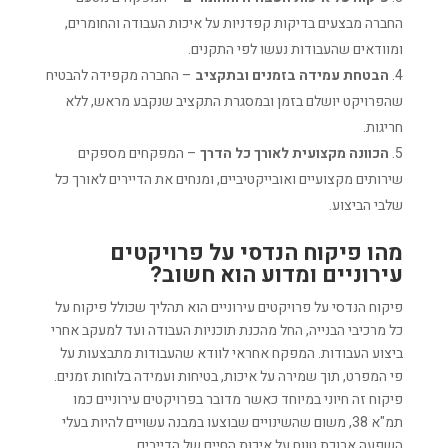
החברה מבצעים בדיקות קפדניות על איכות העבודה והחומרים,
ומוודאים שהעבודות נעשו לפי התקנים.
הבטחת עמידה בזמנים ובתקציב
– החברה מקפידה להבטיח
שהפרויקט יושלם בזמן ובמסגרת התקציב שנקבע מראש, ללא
חריגות.
הכוונה מקצועית לאורך כל הדרך
– המפקחים מספקים
שירותים מקצועיים ואובייקטיביים, ומנחים את הדיירים לאורך כל
שלבי הביצוע.
מהו פיקוח הנדסי על פרויקטים
עירוניים ומדוע הוא חשוב?
פיקוח הנדסי על פרויקטים עירוניים הוא תהליך שכולל פיקוח על
כל מרכיבי הבנייה, החל מהכנת תוכניות העבודה ועד למעקב אחרי
ביצוע העבודות. המפקח אחראי לוודא שהעבודות מתבצעות על
פי המפרט, תוך שמירה על איכות, בטיחות ועמידה בלוחות זמנים.
פיקוח זה חיוני במיוחד כאשר מדובר בפרויקטים עירוניים כמו
תמ"א 38, משום שהשינויים שבוצעו במבנה עשויים להיות בעלי
השפעה ארוכת טווח על איכות החיים של הדיירים.