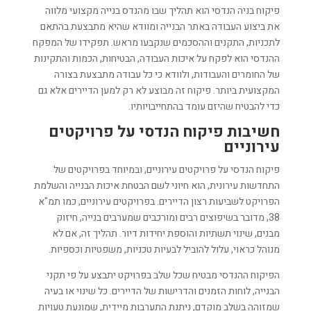
פיקוח בניה הנדסי הוא תהליך שבו מהנדס בנייה מקצועי מלווה
את ביצוע העבודה באתר הבנייה ומוודא שהיא מתבצעת בהתאם
לתכניות, התקנים וההסכמים שנקבעו מראש. תפקידו של המפקח
ההנדסי הוא לפקח על איכות העבודה, הבטיחות, הכמות והתקינות
של החומרים והעבודות, ולוודא כי כל עבודה מתבצעת בצורה
המקצועית ביותר. פיקוח זה מבוצע לא רק למען הדיירים אלא גם
כדי להבטיח שהיזם עומד בהתחייבויותיו.
חשיבות פיקוח הנדסי על פרויקטים
עירוניים
פיקוח הנדסי על פרויקטים עירוניים, ובמיוחד בפרויקטים של
התחדשות עירונית, הוא חיוני לשם הבטחת איכות הבנייה והשלמת
הפרויקט לשביעות רצון הדיירים. בפרויקטים עירוניים, כמו תמ"א
38, מדובר בשיפוצים רבים ומורכבים שמערבים בנייה, חיזוק
מבנים, שינוי תשתיות והוספת יחידות דיור. תהליך זה, אם לא
מנוהל כראוי, עלול להוביל לבעיות טכניות, משפטיות וכספיות.
הפיקוח ההנדסי מבטיח שכל שלב בפרויקט יתבצע על פי תקני
הבנייה, לוחות הזמנים והדרישות של הדיירים. כל שינוי או בעיה
שמזוהה בשלב מוקדם, ניתנת התערבות מיידית, שמונעת טעויות