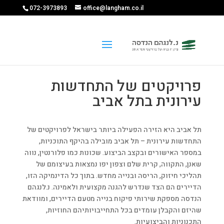
072-3973893
office@langham.co.il
פרויקטים של התחדשות
עירונית בתל אביב
תל אביב היא הזירה הפעילה ביותר בישראל לפרויקטים של
התחדשות עירונית – תל אביב מובילה בהיקף התוכניות,
במספר האישורים ובקצב הביצוע. שכונות כמו פלורנטין, נווה
שאנן, התקווה, קרית שלם וצפון יפו נמצאות בעיצומם של
תהליכי חיזוק, הריסה ובנייה מחדש. בתוך כל הדינמיקה הזו,
הדיירים הם הצד שנדרש להגנה מקצועית ולאמינה. נ.לנגהם
הנדסה מספקת שירותי פיקוח בנייה מטעם הדיירים, ומוודאת
שהיזם והקבלן עומדים בכל התחייבויותיהם החוזיות,
התכנוניות והביצועיות.