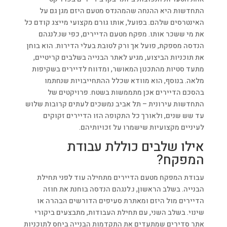
התחדשות היא ההנחה שהמהנדס מטעם היזם מגן גם על
האינטרסים שלהם. בפועל, אותו גורם מקצועי מייצג קודם כל
את מי ששכר אותו. מפקח מטעם הדיירים, כפי שנ.לנגהם
הנדסה מספקת, פועל אך ורק לטובת בעלי הדירות. הוא בוחן
את תוכניות הביצוע, מגיע לאתר הבנייה בשלבים קריטיים,
מתעד סטיות מהתכנון המאושר, ומדווח לדיירים בשקיפות
מלאה. בנוסף, הוא מוודא שכלל ההתחייבויות שנחתמו
בהסכם הדיירים אכן מתממשות בשטח. פרויקטים של
התחדשות עירונית – תל אביב נמשכים לעתים קרובות שלוש
עד שש שנים, ולאורך כל התקופה הזו הדיירים זקוקים
לעיניים מקצועיות שישמרו על זכויותיהם.
אילו שלבים כוללת עבודת
המפקח?
עבודת המפקח מטעם הדיירים מתחילה עוד לפני תחילת
הבנייה. בשלב הראשון, נ.לנגהם הנדסה בוחנת את חוזה
הדיירים מול היזם ומאתרת סעיפים הדורשים הבהרה או
שינוי. בשלב השני, עם תחילת העבודות, מתבצעים ביקורי
אתר סדירים שמתעדים את התקדמות הבנייה ביחס לתוכניות