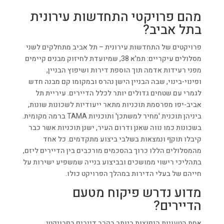
מהם פרויקטי התחדשות עירונית
בתל אביב?
פרויקטים של התחדשות עירונית – תל אביב מתחלקים לשני
מסלולים עיקריים: תמ'א 38, שמיועדת לחיזוק מבנים קיימים
מפני רעידות אדמה תוך הוספת דירות ושיפוץ הבניין,
ופינוי-בינוי, שבה הבניין הישן נהרס ובמקומו קם מבנה חדש
לגמרי עם שטחים גדולים יותר לכלל הדיירים. עיריית תל
אביב-יפו מפרסמת תוכניות מתאר ייעודיות לשכונות שונות,
ביניהן תוכנית 'מחיר למשתכן' ותוכניות TAMA ברמה מקומית.
בשכונות כמו נווה שאנן ודרום העיר, ישנן תוכניות אשר כבר
קיבלו תוקף ונמצאות בשלבי ביצוע מתקדמים. כל אחד
מהמסלולים הללו כרוך בהסכמים מורכבים בין הדיירים ליזם,
בתהליכי רישוי ממושכים ובביצוע בנייה שמשפיע ישירות על
חייהם של בעלי הדירות במהלך הפרויקט כולו.
מדוע נדרש פיקוח מטעם
הדיירים?
אחת הטעויות הנפוצות ביותר בקרב דיירים בפרויקטי