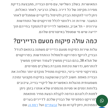
המאושרות. בשלב השלישי, עם סיום הבנייה, מתבצעת בדיקת
מסירה מקיפה של כל דירה. בשלב הרביעי, לאחר האכלוס,
ניתן ליווי לתקופת הבדק ולטיפול בליקויים שמתגלים לאחר
המעבר. שירות זה רלוונטי לכלל פרויקטים של התחדשות
עירונית – תל אביב, ומאפשר לדיירים להתמקד בחייהם תוך
ידיעה שיש מי שמטפל באינטרסים שלהם.
כמה עולה פיקוח מטעם הדיירים?
עלות שירות הפיקוח מטעם הדיירים משתנה בהתאם לגודל
הבניין, להיקף הפרויקט ולמסלול ההתחדשות. בפרויקטים
של תמ'א 38, בהם הבניין ממשיך לעמוד ושיפוץ ממשיך
להתרחש, נדרשת נוכחות מוגברת בשלבים מסוימים.
בפרויקטי פינוי-בינוי, הפיקוח מתחיל מוקדם יותר ומלווה את
הבנייה מאפס. חשוב להבין שהשקעה בפיקוח מקצועי נמוכה
משמעותית מהעלות האפשרית של ליקויי בנייה, עיכובים
בלוחות זמנים או סטיות מהמפרט שלא אותרו בזמן. ניתן
לפנות לנ.לנגהם הנדסה לקבלת הצעת מחיר מותאמת
לפרויקט הספציפי של הבניין שלכם. לדיירים בערים
הסמוכות, ניתן לקרוא גם על
גבעתיים
ועל
רמת גן
, שם