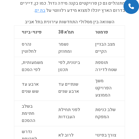
מתנהלים גם כן פרויקטים בקנה מידה גדול. כמו כן, דיירים
בדרום הארץ יוכלו למצוא מידע רלוונטי על
בת ים
.
השוואה בין מסלולי התחדשות עירונית בתל אביב
פרמטר
תמ'א 38
פינוי-בינוי
מצב הבניין
נשמר
נהרס
הקיים
ומחוזק
לחלוטין
תוספת
בינונית, לפי
משמעותית,
שטח לדירה
תכנון
לפי הסכם
משך
שנתיים עד
ארבע עד
הפרויקט
ארבע שנים
שש שנים
הממוצע
בשלב
שלב כניסת
לפני תחילת
חתימת
המפקח
העבודות
ההסכם
נדרש
צורך בפינוי
לרוב לא
לתקופת