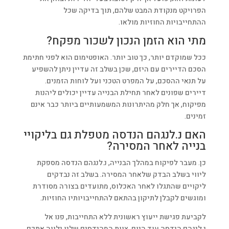
הפרויקט מנקודת המבט שלהם, תוך בדיקה שכל
ההתחייבויות החוזיות מולאו.
מתי הוא הזמן הנכון לשכור מפקח?
ככל שמוקדם יותר, כך טוב יותר. האופטימום הוא לפני חתימת
הסכם הדיירים עם היזם, שכן בשלב זה עדיין ניתן להשפיע
על תנאי ההסכם, על המפרט הטכני ועל לוחות הזמנים.
דיירים שפונים לאחר תחילת הבנייה עדיין יכולים ליהנות
מפיקוח, אך חלק מהיתרונות המשמעותיים ביותר כבר אינם
זמינים.
האם נ.לנגהם הנדסה מטפלת גם בליקויי
בנייה לאחר המסירה?
כן. מעבר לפיקוח במהלך הבנייה, נ.לנגהם הנדסה מספקת
ליווי בשלב הבדק שלאחר המסירה. בשלב זה נבדקים
ליקויים שהתגלו לאחר האכלוס, מתועדים בצורה מסודרת
ומוגשים לקבלן לתיקון בהתאם להתחייבויותיו החוזיות.
לקביעת פגישת ייעוץ ראשונית ללא התחייבות, פנו אל
נ.לנגהם הנדסה עוד היום. צוות המהנדסים שלנו ילווה אתכם