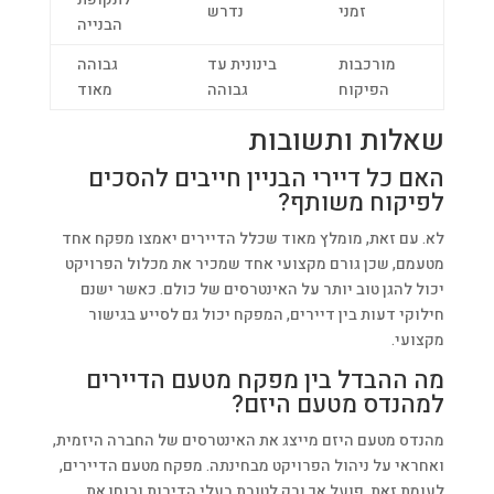
זמני
נדרש
הבנייה
מורכבות
בינונית עד
גבוהה
הפיקוח
גבוהה
מאוד
שאלות ותשובות
האם כל דיירי הבניין חייבים להסכים
לפיקוח משותף?
לא. עם זאת, מומלץ מאוד שכלל הדיירים יאמצו מפקח אחד
מטעמם, שכן גורם מקצועי אחד שמכיר את מכלול הפרויקט
יכול להגן טוב יותר על האינטרסים של כולם. כאשר ישנם
חילוקי דעות בין דיירים, המפקח יכול גם לסייע בגישור
מקצועי.
מה ההבדל בין מפקח מטעם הדיירים
למהנדס מטעם היזם?
מהנדס מטעם היזם מייצג את האינטרסים של החברה היזמית,
ואחראי על ניהול הפרויקט מבחינתה. מפקח מטעם הדיירים,
לעומת זאת, פועל אך ורק לטובת בעלי הדירות ובוחן את