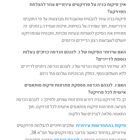
איך פיקוח בניה על פרויקטים עירוניים עוזר להצלחת
הפרויקט?
פיקוח בניה עוזר להבטיח שהעבודות מבוצעות על פי התקנים
והדרישות, תוך שמירה על בטיחות, איכות ועמידה בזמנים. זה
מפחית את הסיכון לטעויות ובעיות טכניות, ומבטיח שהפרויקט
יושלם לשביעות רצון הדיירים והיזמים.
האם שירותי הפיקוח של נ. לנגהם הנדסה כרוכים בעלות
נוספת לדיירים?
לא. שירותי הפיקוח הנדסי של נ. לנגהם הנדסה ניתנים לדיירים
ללא תשלום נוסף, כחלק מהזכויות שלהם מול היזם.
האם נ. לנגהם הנדסה מספקת פתרונות פיקוח מותאמים
אישית לכל פרויקט?
כן, כל פרויקט בניה דורש פתרונות שונים, ולפיכך נ. לנגהם הנדסה
מציעה פתרונות פיקוח מותאמים אישית לכל פרויקט, תוך
התאמה מלאה לצרכים של הלקוח.
פיקוח בהתחדשות עירונית
שלבים חיוניים להצלחת פרויקטים
עירוניים, במיוחד כאשר מדובר בפרויקטים של תמ"א 38,
פינוי-בינוי ושדרוג מבנים.
נ.לנגהם הנדסה
מציעה פתרונות