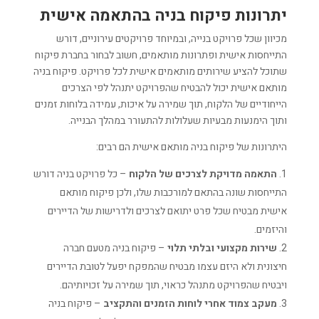
יתרונות פיקוח בניה בהתאמה אישית
מכיוון שכל פרויקט בנייה, ובמיוחד פרויקטים עירוניים, דורש
התייחסות אישית ופתרונות מותאמים, חשוב לבחור בחברת פיקוח
שתוכל להציע שירותים מותאמים אישית לכל פרויקט. פיקוח בניה
מותאם אישית יכול להבטיח שהפרויקט יתנהל לפי הצרכים
הייחודיים של הלקוח, תוך שמירה על איכות, עמידה בלוחות זמנים
ותוך הימנעות מבעיות שעלולות להתעורר במהלך הבנייה.
היתרונות של פיקוח בניה מותאם אישית הם רבים:
התאמה מדויקת לצרכים של הלקוח
– כל פרויקט בניה דורש
התייחסות שונה בהתאם למורכבות שלו, ולכן פיקוח מותאם
אישית מבטיח שכל פרט יתואם לצרכים ולדרישות של הדיירים
והיזמים.
שירות מקצועי ובלתי תלוי
– פיקוח בניה מטעם חברה
חיצונית ולא היזם עצמו מבטיח שהמפקח יפעל לטובת הדיירים
ויבטיח שהפרויקט מתנהל כראוי, תוך שמירה על זכויותיהם.
מעקב צמוד אחרי לוחות הזמנים והתקציב
– פיקוח בניה