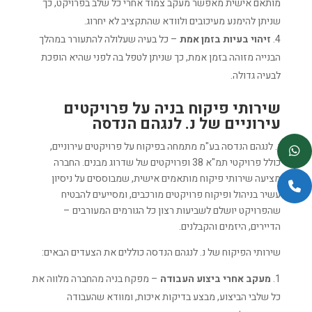
מותאם אישית מאפשר מעקב צמוד אחרי כל שלב בפרויקט, כך
שניתן להימנע מעיכובים ולוודא שהתקציב לא יחרוג.
זיהוי בעיות בזמן אמת
– כל בעיה שעלולה להתעורר במהלך
הבנייה מזוהה בזמן אמת, כך שניתן לטפל בה לפני שהיא הופכת
לבעיה גדולה.
שירותי פיקוח בניה על פרויקטים
עירוניים של נ. לנגהם הנדסה
נ. לנגהם הנדסה בע"מ מתמחה בפיקוח על פרויקטים עירוניים,
כולל פרויקטי תמ"א 38 ופרויקטים של שדרוג מבנים. החברה
מציעה שירותי פיקוח מותאמים אישית, שמבוססים על ניסיון
עשיר בניהול ופיקוח פרויקטים מורכבים, ומסייעים להבטיח
שהפרויקט יושלם לשביעות רצון כל הגורמים המעורבים –
הדיירים, היזמים והקבלנים.
שירותי הפיקוח של נ. לנגהם הנדסה כוללים את הצעדים הבאים:
מעקב אחרי ביצוע העבודה
– מפקח בניה מהחברה מלווה את
כל שלבי הביצוע, מבצע בדיקות איכות, ומוודא שהעבודה