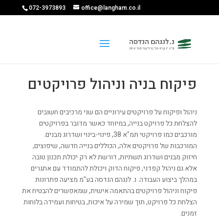
072-3973893
office@langham.co.il
פיקוח בניה וניהול פרויקטים
ניהול ופיקוח על פרויקטים עירוניים הם שני מרכיבים חשובים
להצלחת כל פרויקט בנייה, במיוחד כאשר מדובר בפרויקטים
מורכבים כמו פרויקטי תמ"א 38, פינוי-בינוי ושדרוג מבנים.
המורכבות של פרויקטים אלה, הכוללים בנייה חדשה, שיפוצים,
חיזוק מבנים ושדרוג תשתיות, דורשת לא רק יכולת תכנון טובה
אלא גם ניהול קפדני, פיקוח הדוק ויכולת להתמודד עם אתגרים
במהלך ביצוע העבודה. נ. לנגהם הנדסה בע"מ מציעה פתרונות
פיקוח וניהול פרויקטים בהתאמה אישית, שמאפשרים להבטיח את
הצלחת כל פרויקט, תוך שמירה על איכות, בטיחות ועמידה בלוחות
זמנים.